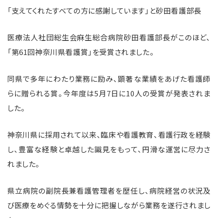
「支えてくれたすべての方に感謝しています」と砂田看護部長
医療法人社団総生会麻生総合病院砂田看護部長がこのほど、
「第
61
回神奈川県看護賞」を受賞されました。
同県で多年にわたり業務に励み、顕著な業績をあげた看護師
らに贈られる賞。今年度は
5
月
7
日に
10
人の受賞が発表されま
した。
神奈川県に採用されて以来、臨床や看護教育、看護行政を経験
し、豊富な経験と卓越した識見をもって、円滑な運営に尽力さ
れました。
県立病院の副院長兼看護管理者を歴任し、病院経営の状況及
び医療をめぐる情勢を十分に把握しながら業務を遂行されまし