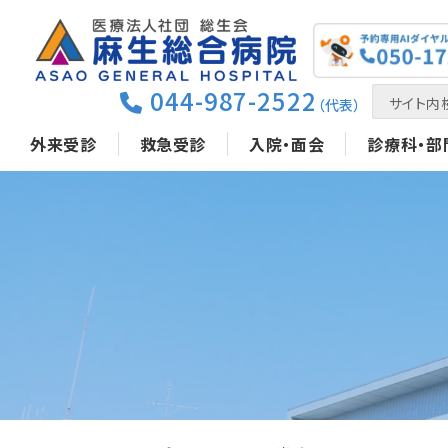
044-987-2522
（代表）
外来受診
救急受診
入院・面会
診療科・部