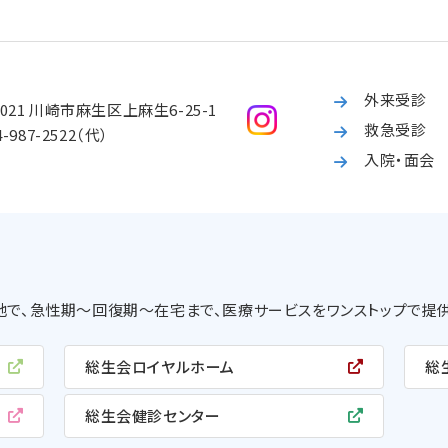
外来受診
0021 川崎市麻生区上麻生6-25-1
救急受診
4-987-2522
（代）
入院・面会
で、急性期〜回復期〜在宅まで、医療サービスをワンストップで提供
総生会ロイヤルホーム
総
総生会健診センター