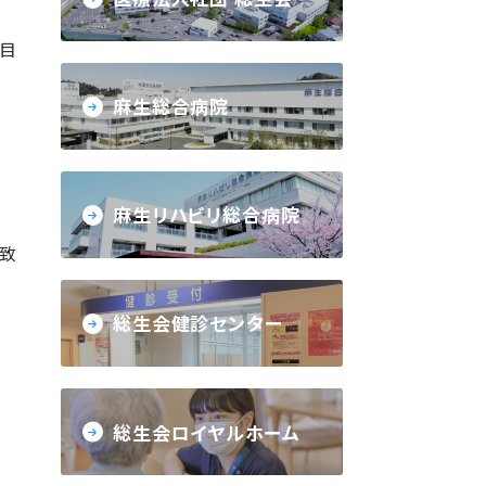
の目
麻生総合病院
麻生リハビリ総合病院
致
総生会健診センター
総生会ロイヤルホーム