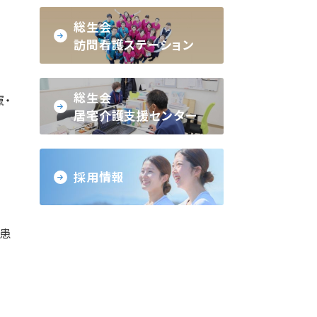
総生会
訪問看護ステーション
総生会
竄・
居宅介護支援センター
採用情報
｢患