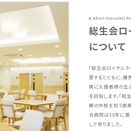
About Souseikai R
総生会ロ
について
｢総生会ロイヤルホ
意するとともに、優
常に入居者様の生
を目指します。｢総
療の中核を担う医療
合病院は35年に渡
して参りました。