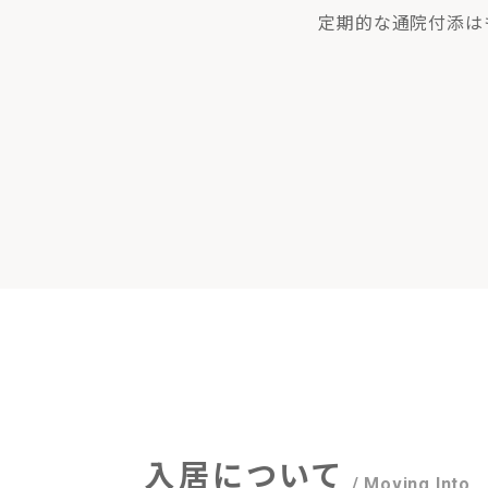
定期的な通院付添はも
入居について
/ Moving Into